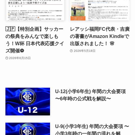
🇯🇵【特別企画】サッカー
レアッシ福岡FC代表・吉廣
の祭典をみんなで楽しも
の著書がAmazon Kindleで
う！W杯 日本代表応援クイ
出版されました！ 🌸
ズ開催⚽️
2026年5月18日
2026年6月15日
U-12(小学6年生) 年間の大会要項
〜6年時の公式戦を解説〜
U-9(小学3年生) 年間の大会要項 〜
小学3年時の一年間の流れを解