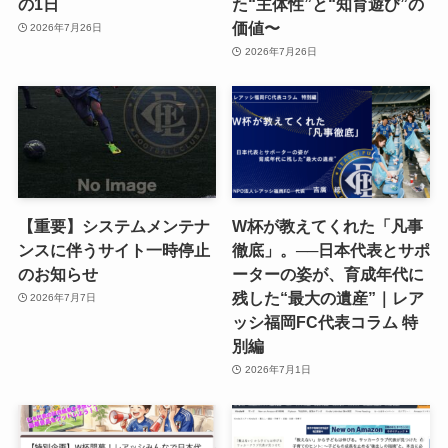
の1日
た“主体性”と“知育遊び”の
価値〜
2026年7月26日
2026年7月26日
【重要】システムメンテナ
W杯が教えてくれた「凡事
ンスに伴うサイト一時停止
徹底」。──日本代表とサポ
のお知らせ
ーターの姿が、育成年代に
残した“最大の遺産”｜レア
2026年7月7日
ッシ福岡FC代表コラム 特
別編
2026年7月1日