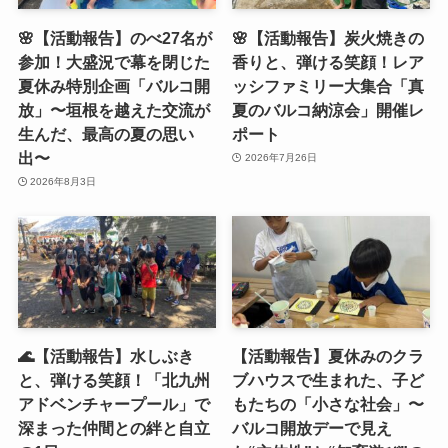
🌸【活動報告】のべ27名が
🌸【活動報告】炭火焼きの
参加！大盛況で幕を閉じた
香りと、弾ける笑顔！レア
夏休み特別企画「バルコ開
ッシファミリー大集合「真
放」〜垣根を越えた交流が
夏のバルコ納涼会」開催レ
生んだ、最高の夏の思い
ポート
出〜
2026年7月26日
2026年8月3日
🌊【活動報告】水しぶき
【活動報告】夏休みのクラ
と、弾ける笑顔！「北九州
ブハウスで生まれた、子ど
アドベンチャープール」で
もたちの「小さな社会」〜
深まった仲間との絆と自立
バルコ開放デーで見え