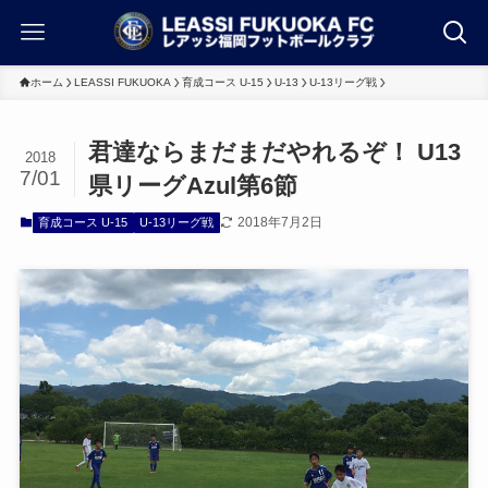
ホーム
LEASSI FUKUOKA
育成コース U-15
U-13
U-13リーグ戦
君達ならまだまだやれるぞ！ U13
2018
7/01
県リーグAzul第6節
2018年7月2日
育成コース U-15
U-13リーグ戦