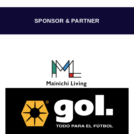
カ
イ
ブ
SPONSOR & PARTNER