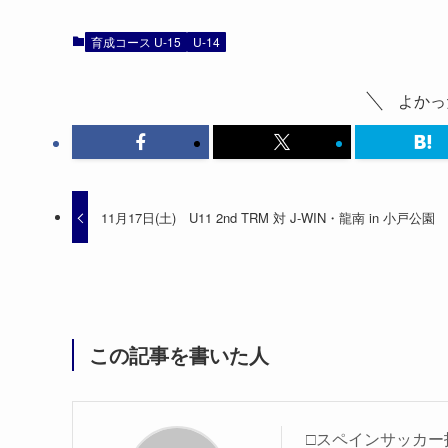
育成コース U-15
U-14
よかっ
11月17日(土) U11 2nd TRM 対 J-WIN・龍南 in 小戸公園
この記事を書いた人
□スペインサッカー