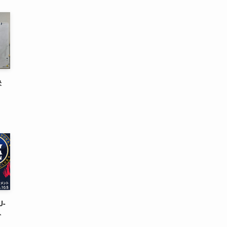
決
U-
ト