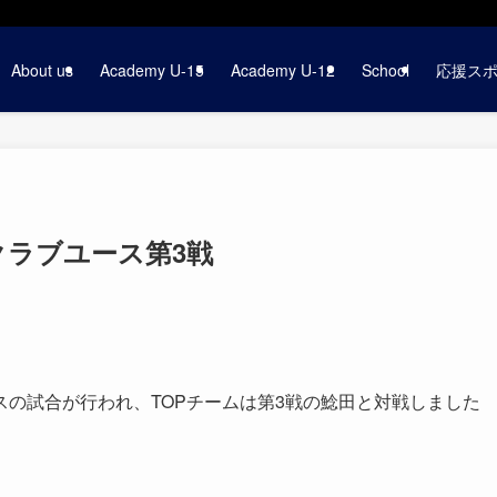
About us
Academy U-15
Academy U-12
School
応援ス
4クラブユース第3戦
ユースの試合が行われ、TOPチームは第3戦の鯰田と対戦しました