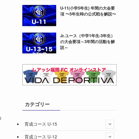
U-11(小学5年生) 年間の大会要
項 〜5年生時の公式戦を解説〜
Jr.ユース（中学1年生-3年生）
の大会要項～3年間の活動を解
ィ
説～
カテゴリー
の
育成コース U-15
育成コース U-12