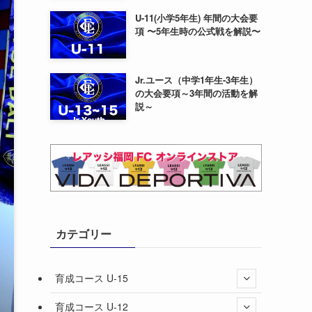
U-11(小学5年生) 年間の大会要
項 〜5年生時の公式戦を解説〜
Jr.ユース（中学1年生-3年生）
の大会要項～3年間の活動を解
説～
カテゴリー
育成コース U-15
育成コース U-12