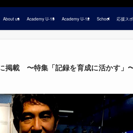
About us
Academy U-15
Academy U-12
School
応援ス
に掲載 〜特集「記録を育成に活かす」