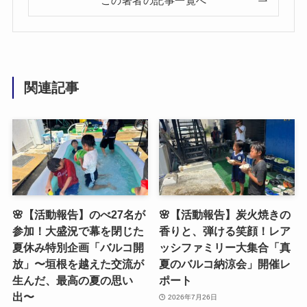
この著者の記事一覧へ
関連記事
🌸【活動報告】のべ27名が
🌸【活動報告】炭火焼きの
参加！大盛況で幕を閉じた
香りと、弾ける笑顔！レア
夏休み特別企画「バルコ開
ッシファミリー大集合「真
放」〜垣根を越えた交流が
夏のバルコ納涼会」開催レ
生んだ、最高の夏の思い
ポート
出〜
2026年7月26日