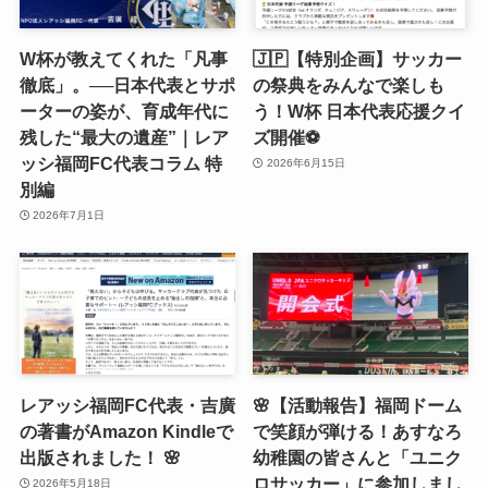
W杯が教えてくれた「凡事
🇯🇵【特別企画】サッカー
徹底」。──日本代表とサポ
の祭典をみんなで楽しも
ーターの姿が、育成年代に
う！W杯 日本代表応援クイ
残した“最大の遺産”｜レア
ズ開催⚽️
ッシ福岡FC代表コラム 特
2026年6月15日
別編
2026年7月1日
レアッシ福岡FC代表・吉廣
🌸【活動報告】福岡ドーム
の著書がAmazon Kindleで
で笑顔が弾ける！あすなろ
出版されました！ 🌸
幼稚園の皆さんと「ユニク
ロサッカー」に参加しまし
2026年5月18日