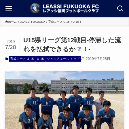
ホーム
LEASSI FUKUOKA
育成コース U-15
U-15
U15県リーグ第12戦目-停滞した流
2019
7/28
れを払拭できるか？！-
2019年7月28日
育成コース U-15
U-15
ジュニアユース トップ