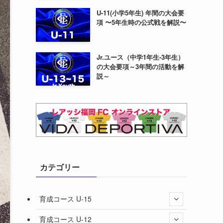
U-11(小学5年生) 年間の大会要
項 〜5年生時の公式戦を解説〜
Jr.ユース（中学1年生-3年生）
の大会要項～3年間の活動を解
説～
カテゴリー
育成コース U-15
育成コース U-12