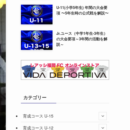
U-11(小学5年生) 年間の大会要
項 〜5年生時の公式戦を解説〜
Jr.ユース（中学1年生-3年生）
の大会要項～3年間の活動を解
説～
カテゴリー
育成コース U-15
育成コース U-12