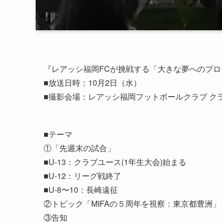
『レアッシ福岡FCが挑戦する「大きな夢へのプ
■放送日時：10月2日（水）
■撮影会場：レアッシ福岡フットボールクラブ ク
■テーマ
①「先週末の試合」
■U-13：クラブユース(1年生大会)始まる
■U-12：リーグ戦終了
■U-8〜10：長崎遠征
②トピック「MIFAの５周年を視察：東京都豊洲」
③告知