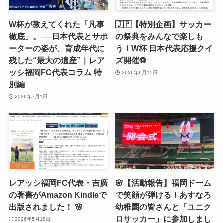
W杯が教えてくれた「凡事
🇯🇵【特別企画】サッカー
徹底」。──日本代表とサポ
の祭典をみんなで楽しも
ーターの姿が、育成年代に
う！W杯 日本代表応援クイ
残した“最大の遺産”｜レア
ズ開催⚽️
ッシ福岡FC代表コラム 特
2026年6月15日
別編
2026年7月1日
レアッシ福岡FC代表・吉廣
🌸【活動報告】福岡ドーム
の著書がAmazon Kindleで
で笑顔が弾ける！あすなろ
出版されました！ 🌸
幼稚園の皆さんと「ユニク
ロサッカー」に参加しまし
2026年5月18日