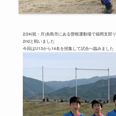
2/24(祝・月)糸島市にある曽根運動場で福岡支部
2ndと戦いました
今回はU13から14名を招集して試合へ臨みました