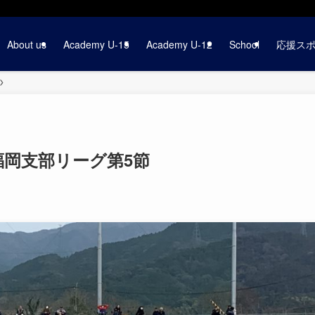
About us
Academy U-15
Academy U-12
School
応援ス
)福岡支部リーグ第5節