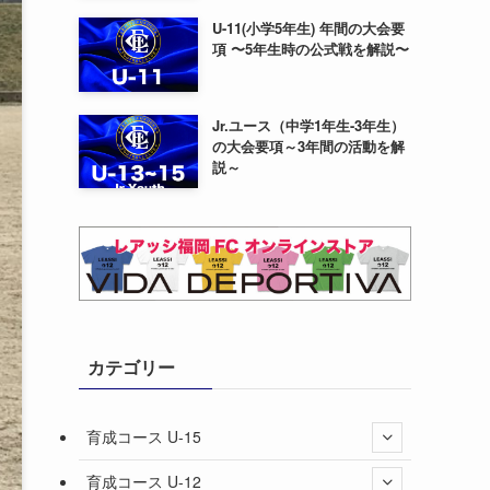
U-11(小学5年生) 年間の大会要
項 〜5年生時の公式戦を解説〜
Jr.ユース（中学1年生-3年生）
の大会要項～3年間の活動を解
説～
カテゴリー
育成コース U-15
育成コース U-12