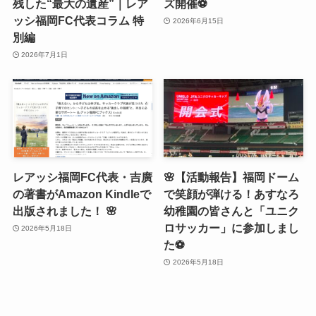
残した“最大の遺産”｜レア
ズ開催⚽️
ッシ福岡FC代表コラム 特
2026年6月15日
別編
2026年7月1日
レアッシ福岡FC代表・吉廣
🌸【活動報告】福岡ドーム
の著書がAmazon Kindleで
で笑顔が弾ける！あすなろ
出版されました！ 🌸
幼稚園の皆さんと「ユニク
ロサッカー」に参加しまし
2026年5月18日
た⚽️
2026年5月18日