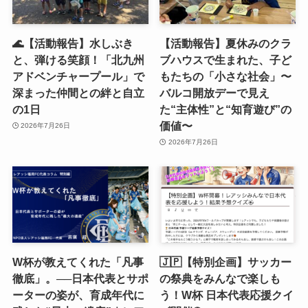
🌊【活動報告】水しぶき
【活動報告】夏休みのクラ
と、弾ける笑顔！「北九州
ブハウスで生まれた、子ど
アドベンチャープール」で
もたちの「小さな社会」〜
深まった仲間との絆と自立
バルコ開放デーで見え
の1日
た“主体性”と“知育遊び”の
価値〜
2026年7月26日
2026年7月26日
W杯が教えてくれた「凡事
🇯🇵【特別企画】サッカー
徹底」。──日本代表とサポ
の祭典をみんなで楽しも
ーターの姿が、育成年代に
う！W杯 日本代表応援クイ