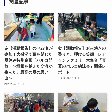
関連記事
🌸【活動報告】のべ27名が
🌸【活動報告】炭火焼きの
参加！大盛況で幕を閉じた
香りと、弾ける笑顔！レア
夏休み特別企画「バルコ開
ッシファミリー大集合「真
放」〜垣根を越えた交流が
夏のバルコ納涼会」開催レ
生んだ、最高の夏の思い
ポート
出〜
2026年7月26日
2026年8月3日