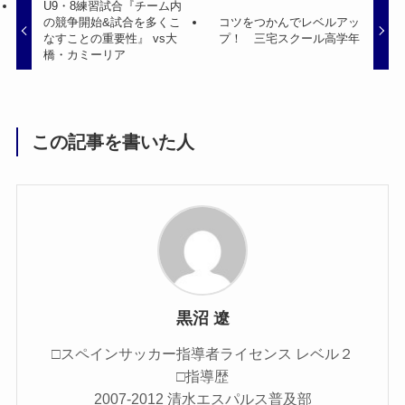
U9・8練習試合『チーム内
の競争開始&試合を多くこ
コツをつかんでレベルアッ
なすことの重要性』 vs大
プ！ 三宅スクール高学年
橋・カミーリア
この記事を書いた人
黒沼 遼
□スペインサッカー指導者ライセンス レベル２
□指導歴
2007-2012 清水エスパルス普及部