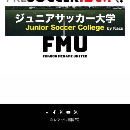
©
レアッシ福岡FC.