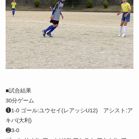
■試合結果
30分ゲーム
❶1-0 ゴール:ユウセイ(レアッシU12) アシスト:ア
キバ(大利)
❷3-0