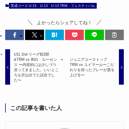
育成コース U-15
U-13
U-13 TRM・フェスティバル
よかったらシェアしてね！
U11 2nd リーグ戦3部
&TRM vs 和白 ルーセン
ジュニアユーストップ
ス 〜内容的には少しづつ
TRM vs ユイマール〜こだ
戻ってきました。いいとこ
わりを持ったプレーが質を
ろも沢山出てた試合でし
上げる〜
た〜
この記事を書いた人