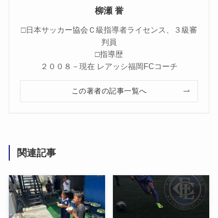
柳瀬 誉
□日本サッカー協会Ｃ級指導者ライセンス、３級審
判員
□指導歴
２００８－現在 レアッシ福岡FCコーチ
この著者の記事一覧へ
関連記事