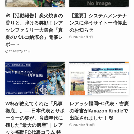
🌸【活動報告】炭火焼きの
【重要】システムメンテナ
香りと、弾ける笑顔！レア
ンスに伴うサイト一時停止
ッシファミリー大集合「真
のお知らせ
夏のバルコ納涼会」開催レ
2026年7月7日
ポート
2026年7月26日
W杯が教えてくれた「凡事
レアッシ福岡FC代表・吉廣
徹底」。──日本代表とサポ
の著書がAmazon Kindleで
ーターの姿が、育成年代に
出版されました！ 🌸
残した“最大の遺産”｜レア
2026年5月18日
ッシ福岡FC代表コラム 特