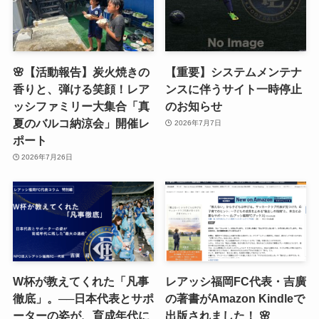
🌸【活動報告】炭火焼きの
【重要】システムメンテナ
香りと、弾ける笑顔！レア
ンスに伴うサイト一時停止
ッシファミリー大集合「真
のお知らせ
夏のバルコ納涼会」開催レ
2026年7月7日
ポート
2026年7月26日
W杯が教えてくれた「凡事
レアッシ福岡FC代表・吉廣
徹底」。──日本代表とサポ
の著書がAmazon Kindleで
ーターの姿が、育成年代に
出版されました！ 🌸