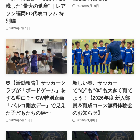
残した“最大の遺産”｜レア
2026年5月18日
ッシ福岡FC代表コラム 特
別編
2026年7月1日
🌸【活動報告】サッカーク
新しい春、サッカー
ラブが「ボードゲーム」を
で“心”も“体”も大きく育て
する理由？〜GW特別企画
よう！【2026年度 新入部
「バルコ開放デー」で見え
員＆育成コース無料体験会
た子どもたちの絆〜
のお知らせ】
2026年5月10日
2026年3月9日