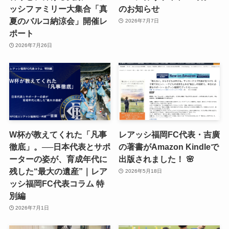
ッシファミリー大集合「真
のお知らせ
夏のバルコ納涼会」開催レ
2026年7月7日
ポート
2026年7月26日
W杯が教えてくれた「凡事
レアッシ福岡FC代表・吉廣
徹底」。──日本代表とサポ
の著書がAmazon Kindleで
ーターの姿が、育成年代に
出版されました！ 🌸
残した“最大の遺産”｜レア
2026年5月18日
ッシ福岡FC代表コラム 特
別編
2026年7月1日