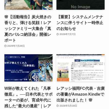
🌸【活動報告】炭火焼きの
【重要】システムメンテナ
香りと、弾ける笑顔！レア
ンスに伴うサイト一時停止
ッシファミリー大集合「真
のお知らせ
夏のバルコ納涼会」開催レ
2026年7月7日
ポート
2026年7月26日
W杯が教えてくれた「凡事
レアッシ福岡FC代表・吉廣
徹底」。──日本代表とサポ
の著書がAmazon Kindleで
ーターの姿が、育成年代に
出版されました！ 🌸
残した“最大の遺産”｜レア
2026年5月18日