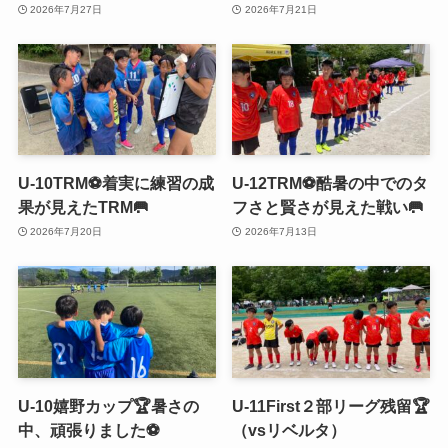
2026年7月27日
2026年7月21日
U-10TRM⚽️着実に練習の成
U-12TRM⚽️酷暑の中でのタ
果が見えたTRM🥅
フさと賢さが見えた戦い🥅
2026年7月20日
2026年7月13日
U-10嬉野カップ🏆暑さの
U-11First２部リーグ残留🏆
中、頑張りました⚽️
（vsリベルタ）