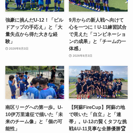
強豪に挑んだU-12！「ビル
9月からの新人戦へ向けて
ドアップの手応え」と「大
心を一つに！U-11練習試合
量失点から得た大きな経
で見えた「コンビネーショ
験」
ンの成果」と「チームの一
体感」
2026年8月3日
2026年8月3日
南区リーグへの第一歩。U-
【阿蘇FireCup】阿蘇の地
10伊万里遠征で描いた「未
で咲いた「自立」と「連
来のチーム像」と「個の可
帯」。U-12の賢くタフな挑
能性」
戦&U-11見事な全勝優勝🏆