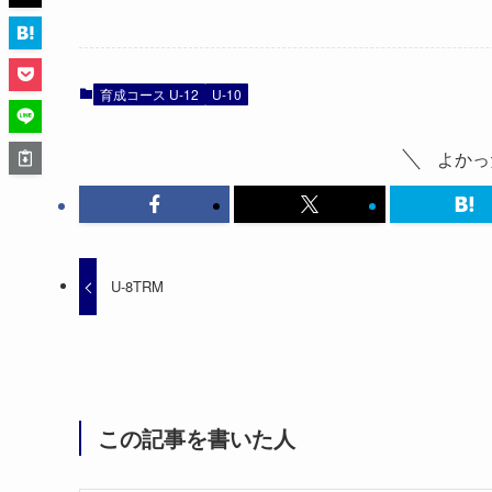
育成コース U-12
U-10
よかっ
U-8TRM
この記事を書いた人