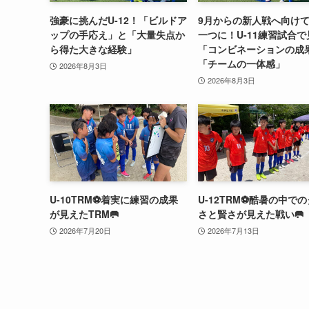
強豪に挑んだU-12！「ビルドア
9月からの新人戦へ向け
ップの手応え」と「大量失点か
一つに！U-11練習試合
ら得た大きな経験」
「コンビネーションの成
「チームの一体感」
2026年8月3日
2026年8月3日
U-10TRM⚽️着実に練習の成果
U-12TRM⚽️酷暑の中で
が見えたTRM🥅
さと賢さが見えた戦い🥅
2026年7月20日
2026年7月13日