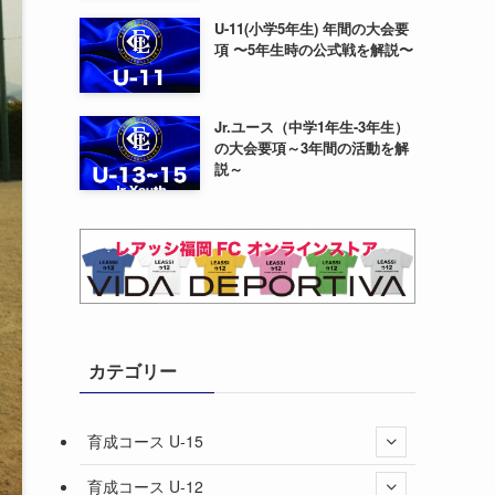
U-11(小学5年生) 年間の大会要
項 〜5年生時の公式戦を解説〜
Jr.ユース（中学1年生-3年生）
の大会要項～3年間の活動を解
説～
カテゴリー
育成コース U-15
育成コース U-12