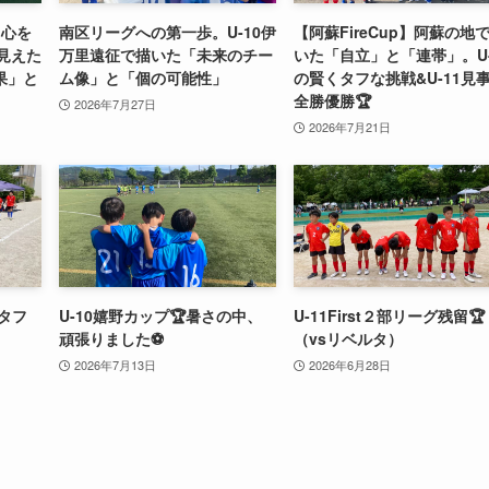
て心を
南区リーグへの第一歩。U-10伊
【阿蘇FireCup】阿蘇の地
で見えた
万里遠征で描いた「未来のチー
いた「自立」と「連帯」。U-
果」と
ム像」と「個の可能性」
の賢くタフな挑戦&U-11見
全勝優勝🏆
2026年7月27日
2026年7月21日
のタフ
U-10嬉野カップ🏆暑さの中、
U-11First２部リーグ残留🏆
頑張りました⚽️
（vsリベルタ）
2026年7月13日
2026年6月28日