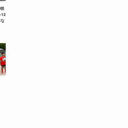
で咲
12
事な