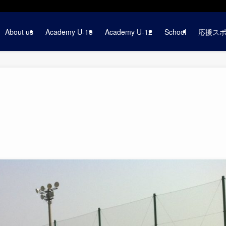
About us
Academy U-15
Academy U-12
School
応援ス