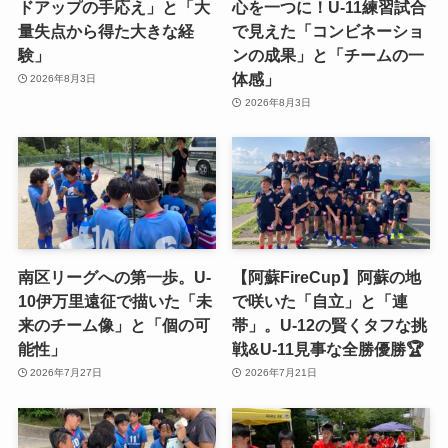
ドアップの手応え」と「大
心を一つに！U-11練習試合
量失点から得た大きな経
で見えた「コンビネーショ
験」
ンの成果」と「チームの一
体感」
2026年8月3日
2026年8月3日
南区リーグへの第一歩。U-
【阿蘇FireCup】阿蘇の地
10伊万里遠征で描いた「未
で咲いた「自立」と「連
来のチーム像」と「個の可
帯」。U-12の賢くタフな挑
能性」
戦&U-11見事な全勝優勝🏆
2026年7月27日
2026年7月21日