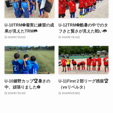
U-10TRM⚽️着実に練習の成
U-12TRM⚽️酷暑の中でのタ
果が見えたTRM🥅
フさと賢さが見えた戦い🥅
2026年7月20日
2026年7月13日
U-10嬉野カップ🏆暑さの
U-11First２部リーグ残留🏆
中、頑張りました⚽️
（vsリベルタ）
2026年7月13日
2026年6月28日