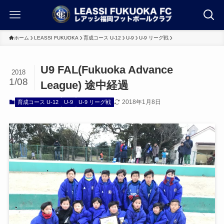
ホーム
LEASSI FUKUOKA
育成コース U-12
U-9
U-9 リーグ戦
U9 FAL(Fukuoka Advance
2018
1/08
League) 途中経過
2018年1月8日
育成コース U-12
U-9
U-9 リーグ戦