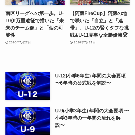
南区リーグへの第一歩。U-
【阿蘇FireCup】阿蘇の地
10伊万里遠征で描いた「未
で咲いた「自立」と「連
来のチーム像」と「個の可
帯」。U-12の賢くタフな挑
能性」
戦&U-11見事な全勝優勝🏆
2026年7月27日
2026年7月21日
U-12(小学6年生) 年間の大会要項
〜6年時の公式戦を解説〜
U-9(小学3年生) 年間の大会要項 〜
小学3年時の一年間の流れを解
説〜