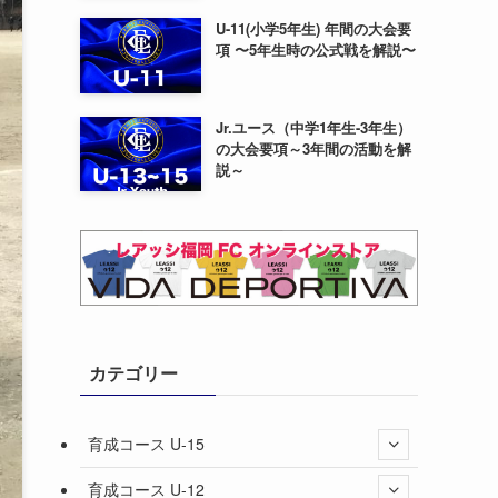
U-11(小学5年生) 年間の大会要
項 〜5年生時の公式戦を解説〜
Jr.ユース（中学1年生-3年生）
の大会要項～3年間の活動を解
説～
カテゴリー
育成コース U-15
育成コース U-12