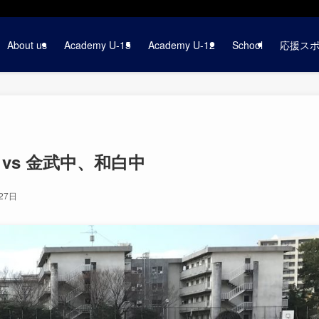
About us
Academy U-15
Academy U-12
School
応援ス
vs 金武中、和白中
27日