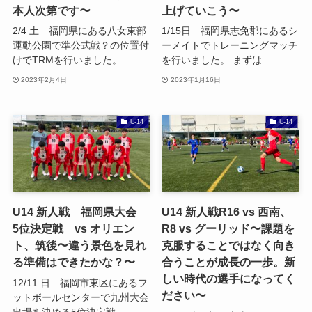
本人次第です〜
上げていこう〜
2/4 土 福岡県にある八女東部
1/15日 福岡県志免郡にあるシ
運動公園で準公式戦？の位置付
ーメイトでトレーニングマッチ
けでTRMを行いました。...
を行いました。 まずは...
2023年2月4日
2023年1月16日
U-14
U-14
U14 新人戦 福岡県大会
U14 新人戦R16 vs 西南、
5位決定戦 vs オリエン
R8 vs グーリッド〜課題を
ト、筑後〜違う景色を見れ
克服することではなく向き
る準備はできたかな？〜
合うことが成長の一歩。新
しい時代の選手になってく
12/11 日 福岡市東区にあるフ
ださい〜
ットボールセンターで九州大会
出場を決める5位決定戦...