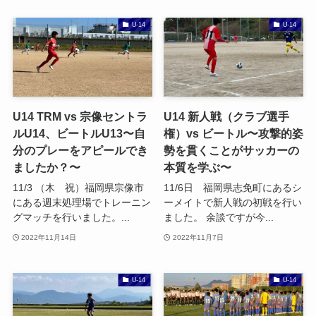
U-14
U-14
U14 TRM vs 宗像セントラ
U14 新人戦（クラブ選手
ルU14、ビートルU13〜自
権）vs ビートル〜攻撃的姿
分のプレーをアピールでき
勢を貫くことがサッカーの
ましたか？〜
本質を学ぶ〜
11/3 （木 祝）福岡県宗像市
11/6日 福岡県志免町にあるシ
にある週末処理場でトレーニン
ーメイトで新人戦の初戦を行い
グマッチを行いました。...
ました。 余談ですが今...
2022年11月14日
2022年11月7日
U-14
U-14