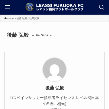
ホーム
後藤 弘毅の執筆記事
後藤 弘毅
– Author –
後藤 弘毅
□スペインサッカー指導者ライセンス レベル3(日本
のS級に相当)