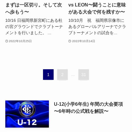
まずは一区切り。そして次
vs LEON〜闘うことに意味
へ歩もう〜
がある大会で何を残すか〜
10/16 日福岡県新宮町にある杜
10/10月 祝 福岡県宗像市に
の宮グラウンドでクラブトーナ
あるグローバルアリーナでクラ
メントを行いました。 ...
ブトーナメントの試合を...
2022年10月25日
2022年10月14日
1
2
...
31
U-12(小学6年生) 年間の大会要項
〜6年時の公式戦を解説〜