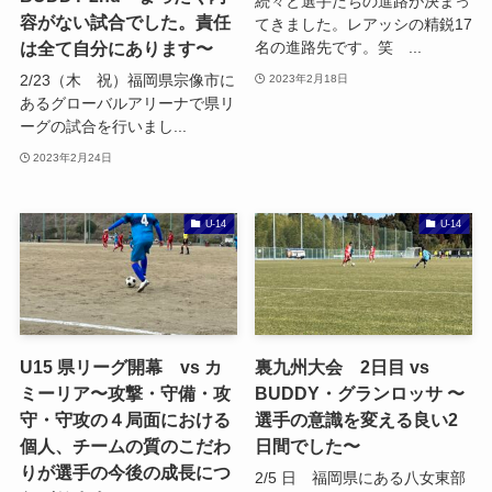
続々と選手たちの進路が決まっ
容がない試合でした。責任
てきました。レアッシの精鋭17
は全て自分にあります〜
名の進路先です。笑 ...
2/23（木 祝）福岡県宗像市に
2023年2月18日
あるグローバルアリーナで県リ
ーグの試合を行いまし...
2023年2月24日
U-14
U-14
U15 県リーグ開幕 vs カ
裏九州大会 2日目 vs
ミーリア〜攻撃・守備・攻
BUDDY・グランロッサ 〜
守・守攻の４局面における
選手の意識を変える良い2
個人、チームの質のこだわ
日間でした〜
りが選手の今後の成長につ
2/5 日 福岡県にある八女東部