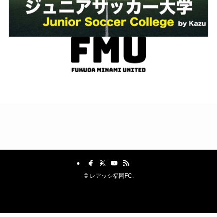
©
レアッシ福岡FC.