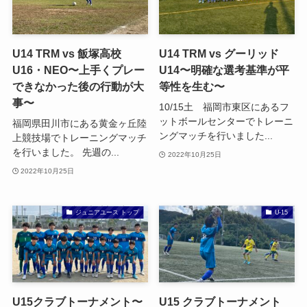
U14 TRM vs 飯塚高校
U14 TRM vs グーリッド
U16・NEO〜上手くプレー
U14〜明確な選考基準が平
できなかった後の行動が大
等性を生む〜
事〜
10/15土 福岡市東区にあるフ
ットボールセンターでトレーニ
福岡県田川市にある黄金ヶ丘陸
ングマッチを行いました...
上競技場でトレーニングマッチ
を行いました。 先週の...
2022年10月25日
2022年10月25日
ジュニアユース トップ
U-15
U15クラブトーナメント〜
U15 クラブトーナメント