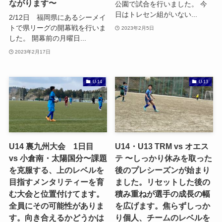
ながります〜
公園で試合を行いました。 今
日はトレセン組がいない...
2/12日 福岡県にあるシーメイ
トで県リーグの開幕戦を行いま
2023年2月5日
した。 開幕前の月曜日...
2023年2月17日
U-14
U-13
U14 裏九州大会 1日目
U14・U13 TRM vs オエス
vs 小倉南・太陽国分〜課題
テ 〜しっかり休みを取った
を克服する、上のレベルを
後のプレシーズンが始まり
目指すメンタリティーを育
ました。リセットした後の
む大会と位置付けてます。
積み重ねが選手の成長の幅
全員にその可能性がありま
を広げます。焦らずしっか
す。向き合えるかどうかは
り個人、チームのレベルを