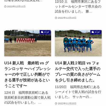
12/10 土 福岡市東区にあるフ
ットボールセンターで県大会の
2022年12月11日
試合を行いました。 勝...
2022年12月10日
U-14
U-14
U14 新人戦 最終戦 vs グ
U14 新人戦２戦目 vs フォ
ランロッサ 〜ハイプレッシ
ルテ〜交代で入った選手の
ャーの中で正しい判断がで
プレーの質の良さがゲーム
きる選手が技術があるとい
を少し引き締めました。
うことです〜
11/20日 福岡県志免町にある
シーメイトで新人戦の試合を行
12/4 日 福岡県筑前町にある
いました。 サッカーの...
筑前町多目的運動公園で新人戦
の試合を行いました。 ...
2022年11月22日