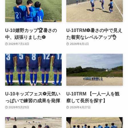
U-10嬉野カップ🏆暑さの
U-10TRM⚽️暑さの中で見え
中、頑張りました⚽️
た着実なレベルアップ👌
2026年7月13日
2026年6月1日
U-10キッズフェス⚽️元気い
U-10TRM 【一人一人を観
っぱいで練習の成果を発揮
察して長所を探す】
2026年5月25日
2026年4月27日