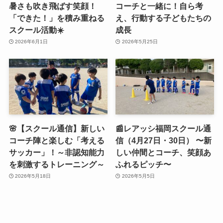
暑さも吹き飛ばす笑顔！
コーチと一緒に！自ら考
「できた！」を積み重ねる
え、行動する子どもたちの
スクール活動☀️
成長
2026年6月1日
2026年5月25日
🌸【スクール通信】新しい
📰レアッシ福岡スクール通
コーチ陣と楽しむ「考える
信（4月27日・30日） 〜新
サッカー」！～非認知能力
しい仲間とコーチ、笑顔あ
を刺激するトレーニング～
ふれるピッチ〜
2026年5月18日
2026年5月5日