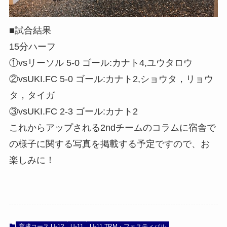
■試合結果
15分ハーフ
①vsリーソル 5-0 ゴール:カナト4,ユウタロウ
②vsUKI.FC 5-0 ゴール:カナト2,ショウタ，リョウ
タ，タイガ
③vsUKI.FC 2-3 ゴール:カナト2
これからアップされる2ndチームのコラムに宿舎で
の様子に関する写真を掲載する予定ですので、お
楽しみに！
育成コース U-12
U-11
U-11 TRM・フェスティバル