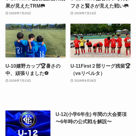
果が見えたTRM🥅
フさと賢さが見えた戦い🥅
2026年7月20日
2026年7月13日
U-10嬉野カップ🏆暑さの
U-11First２部リーグ残留🏆
中、頑張りました⚽️
（vsリベルタ）
2026年7月13日
2026年6月28日
U-12(小学6年生) 年間の大会要項
〜6年時の公式戦を解説〜