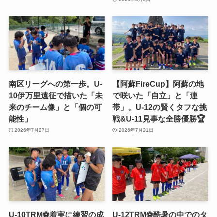
南区リーグへの第一歩。U-
【阿蘇FireCup】阿蘇の地
10伊万里遠征で描いた「未
で咲いた「自立」と「連
来のチーム像」と「個の可
帯」。U-12の賢くタフな挑
能性」
戦&U-11見事な全勝優勝🏆
2026年7月27日
2026年7月21日
U-10TRM⚽️着実に練習の成
U-12TRM⚽️酷暑の中でのタ