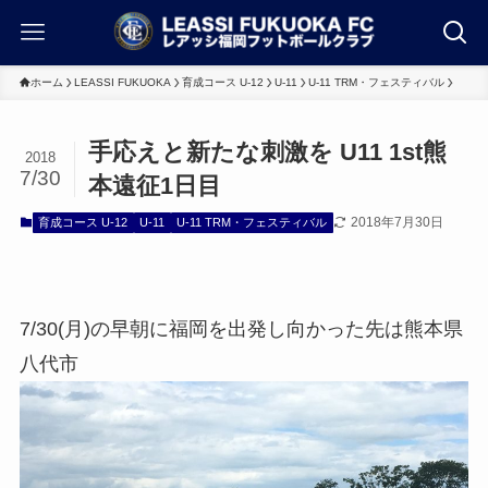
ホーム
LEASSI FUKUOKA
育成コース U-12
U-11
U-11 TRM・フェスティバル
手応えと新たな刺激を U11 1st熊
2018
7/30
本遠征1日目
2018年7月30日
育成コース U-12
U-11
U-11 TRM・フェスティバル
7/30(月)の早朝に福岡を出発し向かった先は熊本県
八代市