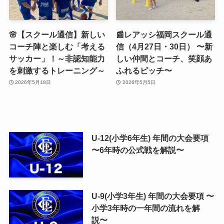
🌸【スクール通信】新しい
📰レアッシ福岡スクール通
コーチ陣と楽しむ「考える
信（4月27日・30日） 〜新
サッカー」！～非認知能力
しい仲間とコーチ、笑顔あ
を刺激するトレーニング～
ふれるピッチ〜
2026年5月18日
2026年5月5日
U-12(小学6年生) 年間の大会要項
〜6年時の公式戦を解説〜
U-9(小学3年生) 年間の大会要項 〜
小学3年時の一年間の流れを解
説〜