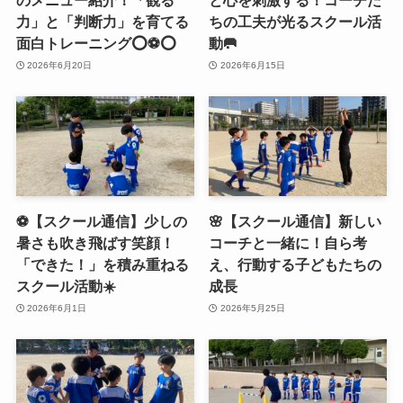
のメニュー紹介！「観る
と心を刺激する！コーチた
力」と「判断力」を育てる
ちの工夫が光るスクール活
面白トレーニング⭕️⚽️⭕️
動🥅
2026年6月20日
2026年6月15日
⚽️【スクール通信】少しの
🌸【スクール通信】新しい
暑さも吹き飛ばす笑顔！
コーチと一緒に！自ら考
「できた！」を積み重ねる
え、行動する子どもたちの
スクール活動☀️
成長
2026年6月1日
2026年5月25日