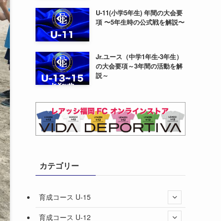
U-11(小学5年生) 年間の大会要
項 〜5年生時の公式戦を解説〜
Jr.ユース（中学1年生-3年生）
の大会要項～3年間の活動を解
説～
カテゴリー
育成コース U-15
育成コース U-12