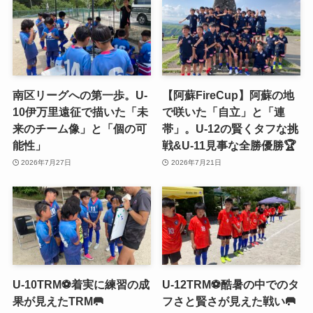
南区リーグへの第一歩。U-
【阿蘇FireCup】阿蘇の地
10伊万里遠征で描いた「未
で咲いた「自立」と「連
来のチーム像」と「個の可
帯」。U-12の賢くタフな挑
能性」
戦&U-11見事な全勝優勝🏆
2026年7月27日
2026年7月21日
U-10TRM⚽️着実に練習の成
U-12TRM⚽️酷暑の中でのタ
果が見えたTRM🥅
フさと賢さが見えた戦い🥅