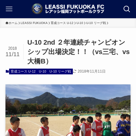
ホーム
LEASSI FUKUOKA
育成コース U-12
U-10
U-10 リーグ戦
U-10 2nd ２年連続チャンピオン
2018
シップ出場決定！！（vs三宅、vs
11/11
大橋B）
2018年11月11日
育成コース U-12
U-10
U-10 リーグ戦