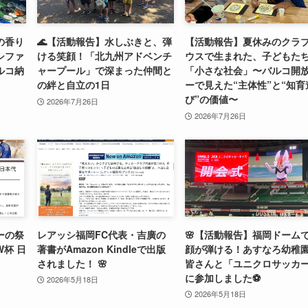
の香り
🌊【活動報告】水しぶきと、弾
【活動報告】夏休みのクラ
シファ
ける笑顔！「北九州アドベンチ
ウスで生まれた、子どもた
ルコ納
ャープール」で深まった仲間と
「小さな社会」〜バルコ開
の絆と自立の1日
ーで見えた“主体性”と“知育
び”の価値〜
2026年7月26日
2026年7月26日
ーの祭
レアッシ福岡FC代表・吉廣の
🌸【活動報告】福岡ドーム
杯 日
著書がAmazon Kindleで出版
顔が弾ける！あすなろ幼稚
されました！ 🌸
皆さんと「ユニクロサッカ
に参加しました⚽️
2026年5月18日
2026年5月18日