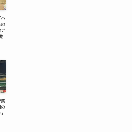
ブハ
ちの
放デ
遊
で笑
園の
ー」