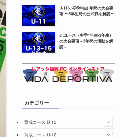
U-11(小学5年生) 年間の大会要
項 〜5年生時の公式戦を解説〜
Jr.ユース（中学1年生-3年生）
の大会要項～3年間の活動を解
説～
カテゴリー
育成コース U-15
育成コース U-12