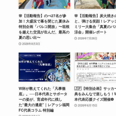
🌸【活動報告】のべ27名が参
🌸【活動報告】炭火焼き
加！大盛況で幕を閉じた夏休み
と、弾ける笑顔！レアッ
特別企画「バルコ開放」〜垣根
ミリー大集合「真夏のバ
を越えた交流が生んだ、最高の
涼会」開催レポート
夏の思い出〜
2026年7月26日
2026年8月3日
W杯が教えてくれた「凡事徹
🇯🇵【特別企画】サッカ
底」。──日本代表とサポータ
典をみんなで楽しもう！W
ーの姿が、育成年代に残し
本代表応援クイズ開催⚽️
た“最大の遺産”｜レアッシ福岡
2026年6月15日
FC代表コラム 特別編