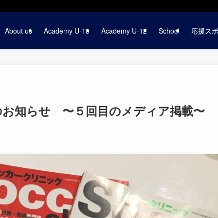
About us
Academy U-15
Academy U-12
School
応援ス
のお知らせ 〜５回目のメディア掲載〜