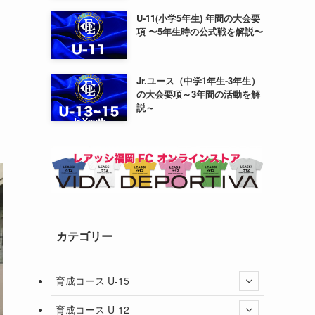
U-11(小学5年生) 年間の大会要
項 〜5年生時の公式戦を解説〜
Jr.ユース（中学1年生-3年生）
の大会要項～3年間の活動を解
説～
カテゴリー
育成コース U-15
育成コース U-12