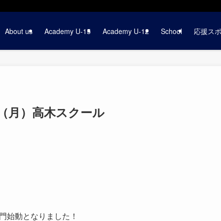
About us
Academy U-15
Academy U-12
School
応援ス
日（月）高木スクール
部門始動となりました！