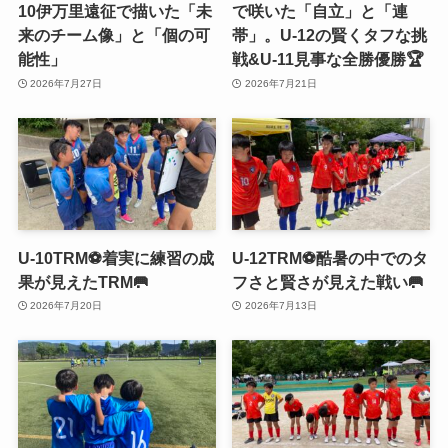
10伊万里遠征で描いた「未
で咲いた「自立」と「連
来のチーム像」と「個の可
帯」。U-12の賢くタフな挑
能性」
戦&U-11見事な全勝優勝🏆
2026年7月27日
2026年7月21日
U-10TRM⚽️着実に練習の成
U-12TRM⚽️酷暑の中でのタ
果が見えたTRM🥅
フさと賢さが見えた戦い🥅
2026年7月20日
2026年7月13日