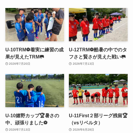
U-10TRM⚽️着実に練習の成
U-12TRM⚽️酷暑の中でのタ
果が見えたTRM🥅
フさと賢さが見えた戦い🥅
2026年7月20日
2026年7月13日
U-10嬉野カップ🏆暑さの
U-11First２部リーグ残留🏆
中、頑張りました⚽️
（vsリベルタ）
2026年7月13日
2026年6月28日