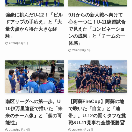
強豪に挑んだU-12！「ビル
9月からの新人戦へ向けて
ドアップの手応え」と「大
心を一つに！U-11練習試合
量失点から得た大きな経
で見えた「コンビネーショ
験」
ンの成果」と「チームの一
体感」
2026年8月3日
2026年8月3日
南区リーグへの第一歩。U-
【阿蘇FireCup】阿蘇の地
10伊万里遠征で描いた「未
で咲いた「自立」と「連
来のチーム像」と「個の可
帯」。U-12の賢くタフな挑
能性」
戦&U-11見事な全勝優勝🏆
2026年7月27日
2026年7月21日