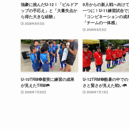
強豪に挑んだU-12！「ビルドア
9月からの新人戦へ向け
ップの手応え」と「大量失点か
一つに！U-11練習試合
ら得た大きな経験」
「コンビネーションの成
「チームの一体感」
2026年8月3日
2026年8月3日
U-10TRM⚽️着実に練習の成果
U-12TRM⚽️酷暑の中で
が見えたTRM🥅
さと賢さが見えた戦い🥅
2026年7月20日
2026年7月13日