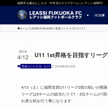
福岡市を拠点とした小・中学生のクラブチーム | レアッシ福岡FC
HOME
ホーム
LEASSI FUKUOKA
育成コース U-12
U-11
2019
U11 1st昇格を目指すリー
4/12
育成コース U-12
U-11
2019年4月12日
4/13（土）に福岡支部U11リーグ2部の戦いが開
リーグは9チームの総当たりで1・2位チームが1部
れ替え戦を行う事になります