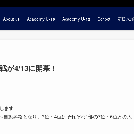
About us
Academy U-15
Academy U-12
School
応援ス
グ戦が4/13に開幕！
幕します
へ自動昇格となり、3位・4位はそれぞれ1部の7位・6位との入