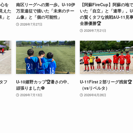
て心を
南区リーグへの第一歩。U-10伊
【阿蘇FireCup】阿蘇の地
で見えた
万里遠征で描いた「未来のチー
いた「自立」と「連帯」。U-
果」と
ム像」と「個の可能性」
の賢くタフな挑戦&U-11見
全勝優勝🏆
2026年7月27日
2026年7月21日
のタフ
U-10嬉野カップ🏆暑さの中、
U-11First２部リーグ残留🏆
頑張りました⚽️
（vsリベルタ）
2026年7月13日
2026年6月28日