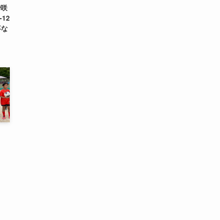
で咲
12
事な