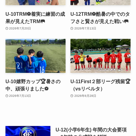
U-10TRM⚽️着実に練習の成
U-12TRM⚽️酷暑の中でのタ
果が見えたTRM🥅
フさと賢さが見えた戦い🥅
2026年7月20日
2026年7月13日
U-10嬉野カップ🏆暑さの
U-11First２部リーグ残留🏆
中、頑張りました⚽️
（vsリベルタ）
2026年7月13日
2026年6月28日
U-12(小学6年生) 年間の大会要項