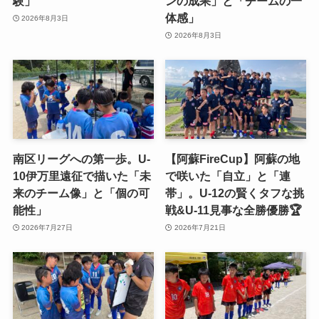
験」
ンの成果」と「チームの一
体感」
2026年8月3日
2026年8月3日
南区リーグへの第一歩。U-
【阿蘇FireCup】阿蘇の地
10伊万里遠征で描いた「未
で咲いた「自立」と「連
来のチーム像」と「個の可
帯」。U-12の賢くタフな挑
能性」
戦&U-11見事な全勝優勝🏆
2026年7月27日
2026年7月21日