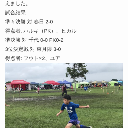
えました。
試合結果
準々決勝 対 春日 2-0
得点者: ハルキ（PK）、ヒカル
準決勝 対 千代 0-0 PK0-2
3位決定戦 対 東月隈 3-0
得点者: フウト×2、ユア