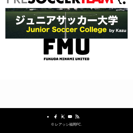
©
レアッシ福岡FC.