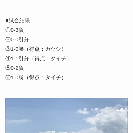
■試合結果
①0-3負
②0-0引分
③1-0勝（得点：カツシ）
④1-1引分（得点：タイチ）
⑤0-2負
⑥1-0勝（得点：タイチ）