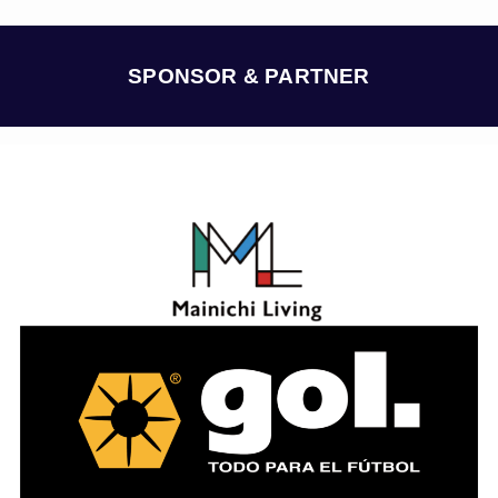
カ
イ
ブ
SPONSOR & PARTNER