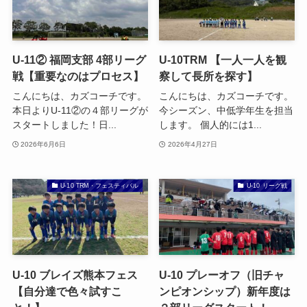
U-11② 福岡支部 4部リーグ
U-10TRM 【一人一人を観
戦【重要なのはプロセス】
察して長所を探す】
こんにちは、カズコーチです。
こんにちは、カズコーチです。
本日よりU-11②の４部リーグが
今シーズン、中低学年生を担当
スタートしました！日...
します。 個人的には1...
2026年6月6日
2026年4月27日
U-10 TRM・フェスティバル
U-10 リーグ戦
U-10 ブレイズ熊本フェス
U-10 プレーオフ（旧チャ
【自分達で色々試すこ
ンピオンシップ）新年度は