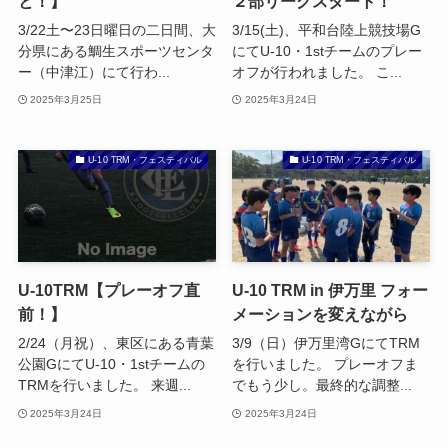
と！】
２部リーグスタート！
3/22土〜23日曜日の二日間、大
3/15(土)、平和台陸上競技場G
分県にある鯛生スポーツセンタ
にてU-10・1stチームのプレー
ー（中津江）にて行わ...
オフが行われました。 こ...
2025年3月25日
2025年3月24日
U-10 TRM・フェスティバル
U-10 TRM・フェスティバル
U-10TRM【プレーオフ直
U-10 TRM in 伊万里 フォー
前！】
メーションを変えながら
2/24（月祝）、東区にある青葉
3/9（日）伊万里湾GにてTRM
公園GにてU-10・1stチームの
を行いました。 プレーオフま
TRMを行いました。 来週...
でもう少し。最終的な調整...
2025年3月24日
2025年3月24日