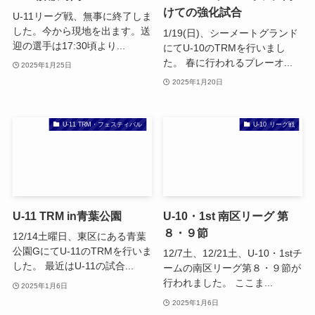
けての強化試合
U-11リーグ戦、無事に終了しま
した。今から現地を出ます。送
1/19(日)、シーメートグランド
迎の選手は17:30頃より...
にてU-10のTRMを行いまし
た。 春に行われるプレーオ...
2025年1月25日
2025年1月20日
U-11 TRM・フェスティバル
U-10 リーグ戦
U-11 TRM in青葉公園
U-10・1st 南区リーグ 第
８・９節
12/14土曜日、東区にある青葉
公園GにてU-11のTRMを行いま
12/7土、12/21土、U-10・1stチ
した。 最近はU-11の試合...
ームの南区リーグ第８・９節が
行われました。 ここま...
2025年1月6日
2025年1月6日