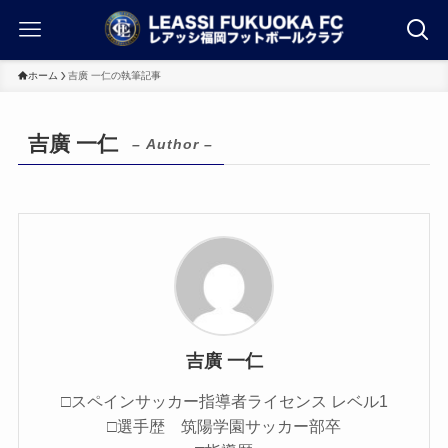
ホーム
吉廣 一仁の執筆記事
吉廣 一仁
– Author –
吉廣 一仁
□スペインサッカー指導者ライセンス レベル1
□選手歴 筑陽学園サッカー部卒