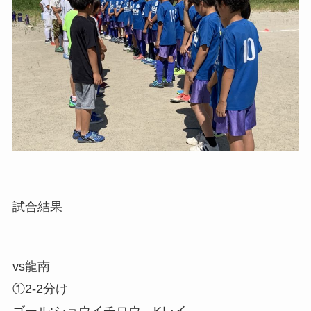
試合結果
vs龍南
①2-2分け
ゴール:ショウイチロウ、Kレイ