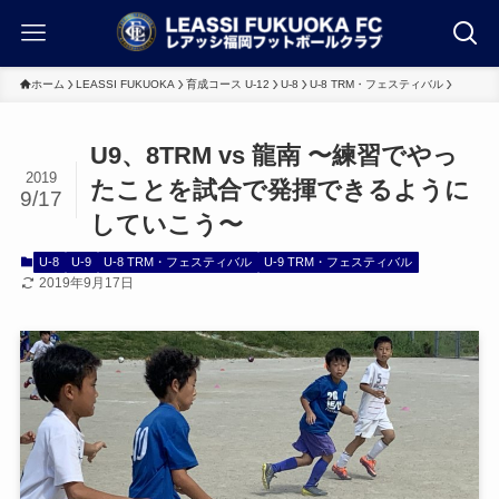
ホーム
LEASSI FUKUOKA
育成コース U-12
U-8
U-8 TRM・フェスティバル
U9、8TRM vs 龍南 〜練習でやっ
2019
たことを試合で発揮できるように
9/17
していこう〜
U-8
U-9
U-8 TRM・フェスティバル
U-9 TRM・フェスティバル
2019年9月17日