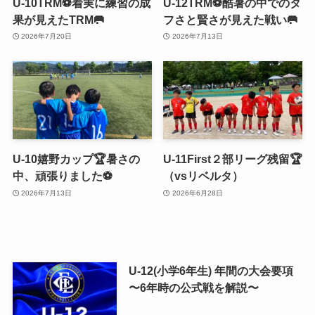
U-10TRM⚽️着実に練習の成
U-12TRM⚽️酷暑の中でのタ
果が見えたTRM🥅
フさと賢さが見えた戦い🥅
2026年7月20日
2026年7月13日
U-10嬉野カップ🏆暑さの
U-11First２部リーグ残留🏆
中、頑張りました⚽️
（vsリベルタ）
2026年7月13日
2026年6月28日
U-12(小学6年生) 年間の大会要項
〜6年時の公式戦を解説〜