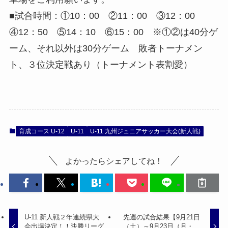
■試合時間：①10：00 ②11：00 ③12：00
④12：50 ⑤14：10 ⑥15：00 ※①②は40分ゲ
ーム、それ以外は30分ゲーム 敗者トーナメン
ト、３位決定戦あり（トーナメント表割愛）
育成コース U-12
U-11
U-11 九州ジュニアサッカー大会(新人戦)
よかったらシェアしてね！
U-11 新人戦２年連続県大
先週の試合結果【9月21日
会出場決定！！決勝リーグ
（土）～9月23日（月・