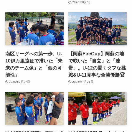
2026年8月3日
南区リーグへの第一歩。U-
【阿蘇FireCup】阿蘇の地
10伊万里遠征で描いた「未
で咲いた「自立」と「連
来のチーム像」と「個の可
帯」。U-12の賢くタフな挑
能性」
戦&U-11見事な全勝優勝🏆
2026年7月27日
2026年7月21日