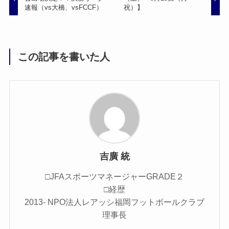
速報（vs大橋、vsFCCF）
祝）】
この記事を書いた人
吉廣 統
□JFAスポーツマネージャーGRADE２
□経歴
2013- NPO法人レアッシ福岡フットボールクラブ
理事長