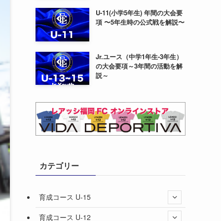
U-11(小学5年生) 年間の大会要
項 〜5年生時の公式戦を解説〜
Jr.ユース（中学1年生-3年生）
の大会要項～3年間の活動を解
説～
カテゴリー
育成コース U-15
育成コース U-12