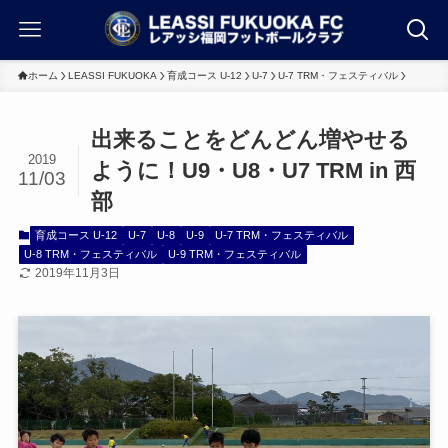
ホーム
LEASSI FUKUOKA
育成コース U-12
U-7
U-7 TRM・フェスティバル
出来ることをどんどん増やせる
2019
ように！U9・U8・U7 TRM in 西
11/03
部
育成コース U-12
U-7
U-8
U-9
U-7 TRM・フェスティバル
U-8 TRM・フェスティバル
U-9 TRM・フェスティバル
2019年11月3日