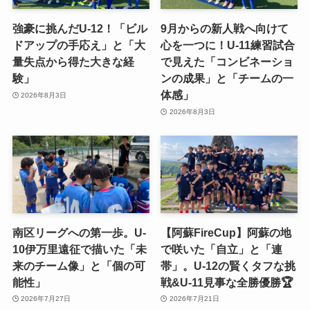
強豪に挑んだU-12！「ビル
9月からの新人戦へ向けて
ドアップの手応え」と「大
心を一つに！U-11練習試合
量失点から得た大きな経
で見えた「コンビネーショ
験」
ンの成果」と「チームの一
体感」
2026年8月3日
2026年8月3日
南区リーグへの第一歩。U-
【阿蘇FireCup】阿蘇の地
10伊万里遠征で描いた「未
で咲いた「自立」と「連
来のチーム像」と「個の可
帯」。U-12の賢くタフな挑
能性」
戦&U-11見事な全勝優勝🏆
2026年7月27日
2026年7月21日