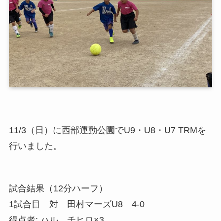
11/3（日）に西部運動公園でU9・U8・U7 TRMを
行いました。
試合結果（12分ハーフ）
1試合目 対 田村マーズU8 4-0
得点者: ハル、チヒロ×3