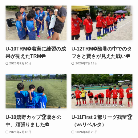
U-10TRM⚽️着実に練習の成
U-12TRM⚽️酷暑の中でのタ
果が見えたTRM🥅
フさと賢さが見えた戦い🥅
2026年7月20日
2026年7月13日
U-10嬉野カップ🏆暑さの
U-11First２部リーグ残留🏆
中、頑張りました⚽️
（vsリベルタ）
2026年7月13日
2026年6月28日