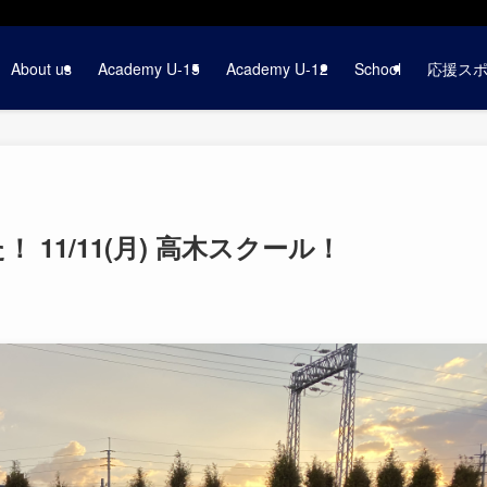
About us
Academy U-15
Academy U-12
School
応援ス
11/11(月) 高木スクール！