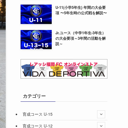
U-11(小学5年生) 年間の大会要
項 〜5年生時の公式戦を解説〜
Jr.ユース（中学1年生-3年生）
の大会要項～3年間の活動を解
説～
カテゴリー
育成コース U-15
育成コース U-12