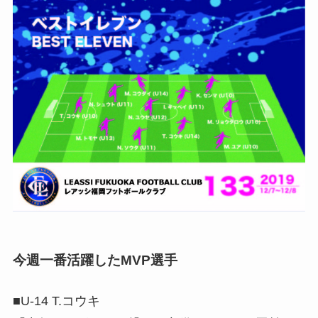
今週一番活躍したMVP選手
■U-14 T.コウキ