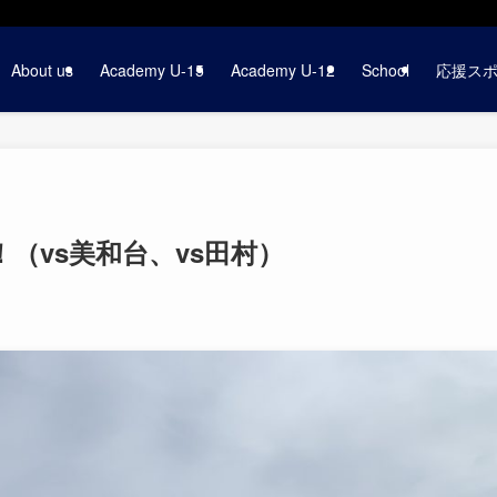
About us
Academy U-15
Academy U-12
School
応援ス
！（vs美和台、vs田村）