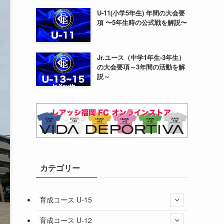
U-11(小学5年生) 年間の大会要
項 〜5年生時の公式戦を解説〜
Jr.ユース（中学1年生-3年生）
の大会要項～3年間の活動を解
説～
カテゴリー
育成コース U-15
育成コース U-12