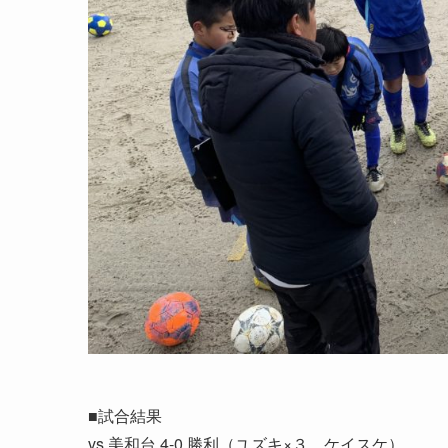
■試合結果
vs 美和台 4-0 勝利（ユズキ×３、ケイスケ）