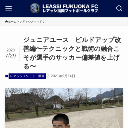
ホーム
レアッシメソッド
ジュニアユース ビルドアップ改
善編〜テクニックと戦術の融合こ
2020
7/29
そが選手のサッカー偏差値を上げ
る〜
2021年9月14日
レアッシメソッド
動画