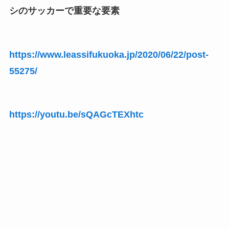
シのサッカーで重要な要素
https://www.leassifukuoka.jp/2020/06/22/post-
55275/
https://youtu.be/sQAGcTEXhtc