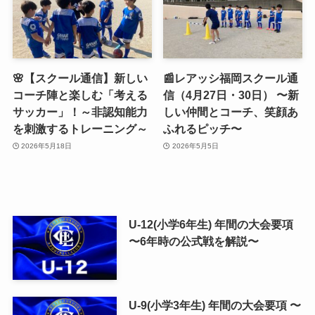
🌸【スクール通信】新しい
📰レアッシ福岡スクール通
コーチ陣と楽しむ「考える
信（4月27日・30日） 〜新
サッカー」！～非認知能力
しい仲間とコーチ、笑顔あ
を刺激するトレーニング～
ふれるピッチ〜
2026年5月18日
2026年5月5日
U-12(小学6年生) 年間の大会要項
〜6年時の公式戦を解説〜
U-9(小学3年生) 年間の大会要項 〜