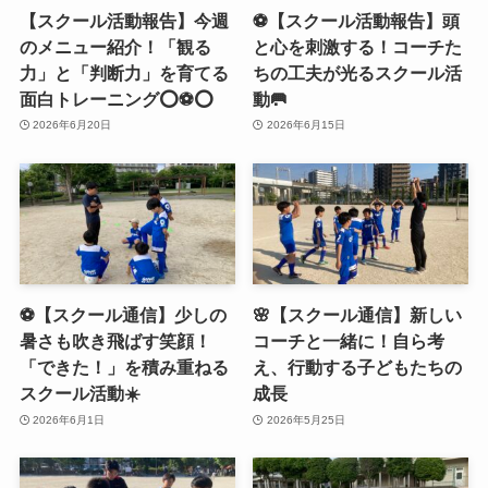
【スクール活動報告】今週
⚽️【スクール活動報告】頭
のメニュー紹介！「観る
と心を刺激する！コーチた
力」と「判断力」を育てる
ちの工夫が光るスクール活
面白トレーニング⭕️⚽️⭕️
動🥅
2026年6月20日
2026年6月15日
⚽️【スクール通信】少しの
🌸【スクール通信】新しい
暑さも吹き飛ばす笑顔！
コーチと一緒に！自ら考
「できた！」を積み重ねる
え、行動する子どもたちの
スクール活動☀️
成長
2026年6月1日
2026年5月25日