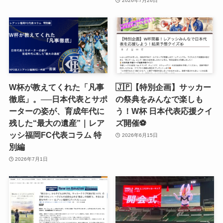
2026年7月26日
W杯が教えてくれた「凡事
🇯🇵【特別企画】サッカー
徹底」。──日本代表とサポ
の祭典をみんなで楽しも
ーターの姿が、育成年代に
う！W杯 日本代表応援クイ
残した“最大の遺産”｜レア
ズ開催⚽️
ッシ福岡FC代表コラム 特
2026年6月15日
別編
2026年7月1日