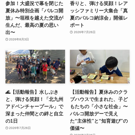
参加！大盛況で幕を閉じた
香りと、弾ける笑顔！レア
夏休み特別企画「バルコ開
ッシファミリー大集合「真
放」〜垣根を越えた交流が
夏のバルコ納涼会」開催レ
生んだ、最高の夏の思い
ポート
出〜
2026年7月26日
2026年8月3日
🌊【活動報告】水しぶき
【活動報告】夏休みのクラ
と、弾ける笑顔！「北九州
ブハウスで生まれた、子ど
アドベンチャープール」で
もたちの「小さな社会」〜
深まった仲間との絆と自立
バルコ開放デーで見え
の1日
た“主体性”と“知育遊び”の
価値〜
2026年7月26日