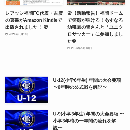
レアッシ福岡FC代表・吉廣
🌸【活動報告】福岡ドーム
の著書がAmazon Kindleで
で笑顔が弾ける！あすなろ
出版されました！ 🌸
幼稚園の皆さんと「ユニク
ロサッカー」に参加しまし
2026年5月18日
た⚽️
2026年5月18日
U-12(小学6年生) 年間の大会要項
〜6年時の公式戦を解説〜
U-9(小学3年生) 年間の大会要項 〜
小学3年時の一年間の流れを解
説〜