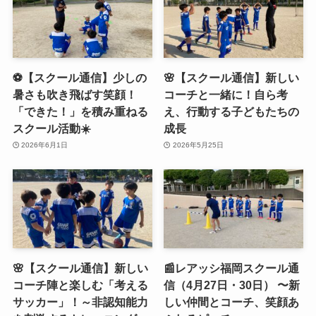
⚽️【スクール通信】少しの
🌸【スクール通信】新しい
暑さも吹き飛ばす笑顔！
コーチと一緒に！自ら考
「できた！」を積み重ねる
え、行動する子どもたちの
スクール活動☀️
成長
2026年6月1日
2026年5月25日
🌸【スクール通信】新しい
📰レアッシ福岡スクール通
コーチ陣と楽しむ「考える
信（4月27日・30日） 〜新
サッカー」！～非認知能力
しい仲間とコーチ、笑顔あ